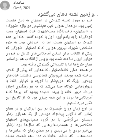
سامداد
Oct 6, 2021
...و زمین تشنه دهان می‌گشود.
خبر در مورد تخلیه شهرکی در اصفهان به دلیل نشست 
زمین بود. در همان عنوان خبر، هم‌نشینی دو واژه «شهرک» 
و «اصفهان» ناخودآگاه محله/شهرک خانه اصفهان، محله 
کودکی‌ام را به یادم آورد. اول با خودم گفتم: حالا این همه 
شهرک در اصفهان هست، اما نه! خودش بود. به طور 
مشخص: شهرک نیروی هوایی خانه اصفهان. شهرکی که 
پیش از انقلاب برای اسکان آمریکایی‌های شاغل در نیروی 
هوایی ایران ساخته شده بود و پس از انقلاب هم بر اساس 
همان طرح‌ها اما با تغییراتی گسترش یافته بود.
در هسته اصلی خانه‌اصفهان، خانه‌هایی که پیش از انقلاب 
ساخته شده بودند، تیپولوژی نامانوسی داشتند: خانه‌های 
ویلایی بزرگ که حریم‌شان با کوچه و خیابان فقط با 
دیواره‌هایی کوتاه جدا می‌شد که به هر رهگذری اجازه 
می‌داد درون خانه را ببیند. شنیده بودیم که این‌ها خانه 
آمریکایی‌ها بوده و این همه چیزی بود که از تاریخ این 
مکان می‌دانستیم.
در اوج زمان رواج فیسبوک در بین ایرانیان و در همان 
زمانی که ناگهان پیشنهاد دوستی از یک هم‌بازی زمان 
دبستان می‌گرفتی یا در گروه سمپادی‌های اصفهان 
همکلاسی‌ها و هم‌مدرسه‌ای‌هایی که سال‌ها بود ازشان 
بی‌خبر بودی را می‌دیدی و در همان زمان که عکس‌ها و 
ویدیوهایی که یادآور خاطرات دور دهه شصت بودند 