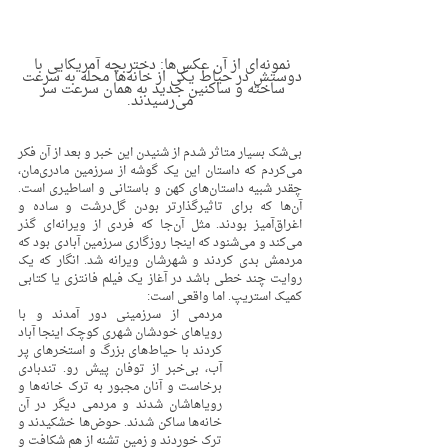
نمونه‌ای از آن عکس‌ها: دختربچه آمریکایی با 
دوستش در حیاط یکی از خانه‌ها محله به سرعت 
ساخته و ساکنین جدید به همان سرعت سر 
می‌رسیدند.
بی‌شک بسیار متاثر شدم از شنیدن این خبر و بعد از آن فکر 
می‌کردم که داستان این یک گوشه از سرزمین مادری‌مان، 
چقدر شبیه داستان‌های کهن و باستانی و اساطیری است. 
آن‌ها که برای تاثیرگذارتر بودن گل‌درشت و ساده و 
اغراق‌آمیز بودند. مثل آن‌جا که فردی از ویرانه‌ای گذر 
می‌کند و می‌شنود که اینجا روزگاری سرزمین آبادی بود که 
مردمش بدی کردند و شهرشان ویرانه شد. انگار که یک 
روایت چند خطی باشد در آغاز یک فیلم فانتزی یا کتابی 
کمیک استریپ. اما واقعی است: 
مردمی از سرزمینی دور آمدند و با 
رویاهای خودشان شهری کوچک اینجا آباد 
کردند با حیاط‌های بزرگ و استخرهای پر 
آب، بی‌خبر از توفان پیش رو. تندبادی 
برخاست و آنان مجبور به ترک خانه‌ها و 
رویاهاشان شدند و مردمی دیگر در آن 
خانه‌ها ساکن شدند. حوض‌ها خشکیدند و 
ترک خوردند و زمین تشنه از هم شکافت و 