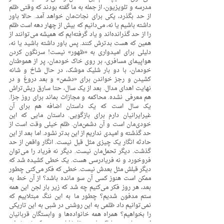
مدرسه و تلویزیون، از جمله به ما گفته بودند که وقتی ظلم 
از حد بگذرد، یکی برای نجات‌مان خواهد آمد. حالا باور 
داشته باشیم یا نه، می‌دانیم که بیش از چهار دهه است ظلم 
را از حد گذرانده‌اند و یاد گرفته‌ایم که همیشه می‌توانند از 
همین که هست بدترش کنند. پس باور داشته باشید یا نه، 
دلیلی برای امیدواری به «ظهور» نیست! سرنگون کردن 
هواپیمای مسافری، بر روی خاک خودمان، پر از هموطنان 
خودمان، با دو بار شلیک موشک، در حال شاخ و شانه 
کشیدن و رجز خواندن برای «دشمن» و بعد دروغ و در 
نهایت اهدای مدال. بعد از یک سال، حتا سارق ریش‌تراش 
هم معرفی نشده. محاکمه و مجازات بماند برای روز جزا. 
یک سال است که یک داستان اضافه هم برای آن 
غیرایرانیان دارم برای بازگویی. داستان مایی که این 
خودی‌مان است و آن دشمن‌مان. ظلم خیلی وقت است از 
حد گذشته و امیدی نداریم از این بدتر نشود. اما بعد از این 
حادثه انگار یک چیزی مثل قبل نیست. انگار واقعن از حد 
گذشت. دیگر تحمل‌مان نیست. دیگر نه فریاد را می‌توان 
فروخورد و نه فریادرسی هست. یک خطی کشیده شد که 
دیگر قبلش مثل بعدش نیست. خطی که فکر می‌کنی چطور 
ممکن است هنوز کسی آن سو مانده باشد؟ از آن خط به 
بعد، هر روز فکر می‌کنیم چه شد که زیر بار لجن این همه 
ستم مدفون شدیم؟ چطور ما به این ننگ مبتلاییم که 
نمی‌توانیم داد ظلمی به این روشنی در شبی به این تاریکی 
را بخواهیم؟ همراه همه خانواده‌ها و وابستگان قربانیان 
این جنایت هولناک ‌شویم تا نشان دهیم که نه، خطی 