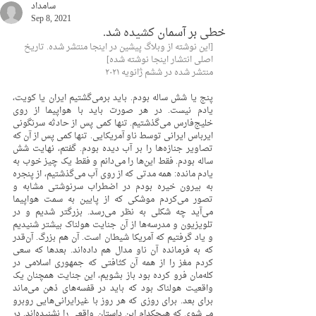
سامداد
Sep 8, 2021
خطی بر آسمان کشیده شد.
[این نوشته از وبلاگ پیشین در اینجا منتشر شده. تاریخ 
اصلی انتشار اینجا نوشته شده]
منتشر شده در ششم ژانویه ۲۰۲۱
پنج یا شش ساله بودم. باید برمی‌گشتیم ایران یا کویت، 
یادم نیست. در هر صورت باید با هواپیما از روی 
خلیج‌فارس می‌گذشتیم. تنها کمی پس از حادثه سرنگونی 
ایرباس ایرانی توسط ناو آمریکایی. تنها کمی پس از آن که 
تصاویر جنازه‌ها را بر آب دیده بودم. گفتم، نهایت شش 
ساله بودم. فقط این‌ها را می‌دانم و فقط یک چیز خوب به 
یادم مانده: همه مدتی که از روی آب می‌گذشتیم، از پنجره 
به بیرون خیره بودم در اضطراب سرنوشتی مشابه و 
تصور می‌کردم موشکی که از پایین به سمت هواپیما 
می‌آید چه شکلی به نظر می‌رسد. بزرگتر شدیم و در 
تلویزیون و مدرسه‌ها از آن جنایت هولناک بیشتر شنیدیم 
و یاد گرفتیم که آمریکا شیطان است. آن هم بزرگ. آن‌قدر 
که به فرمانده آن ناو مدال هم داده‌اند. بعدها که سعی 
کردم مغز را از همه آن کثافتی که جمهوری اسلامی در 
کله‌مان فرو کرده بود باز بشویم، این جنایت همچنان یک 
واقعیت هولناک بود که باید در قفسه‌های ذهن می‌ماند 
برای بعد. برای روزی که هر روز با غیرایرانی‌هایی روبرو 
می‌شوی که هیچکدام این داستان واقعی را نشنیده‌اند. در 