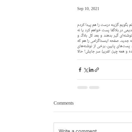
Sep 10, 2021
مدت‌ها به ترک خانه قدیمی این بلاگ در بلاگفا و یافتن یک پلتفورم مناسب فکر می‌کردم. نمی‌توانم بگویم گزینه درست را هم پیدا کردم 
اما در نهایت به این نتیجه رسیدم که از همین فضای سایت استفاده کنم. نمی‌دانم هنوز در خانه قدیمی در بلاگفا پست خواهم کرد یا نه 
اما در هر صورت گاهی دست به خودسانسوری می‌زدم و اگر احساس می‌کردم ممکن است به نوشته‌ای گیر بدهند و بعد کل بلاگ و 
آرشیوش را مسدود کنند، فقط در تلگرام منتشرش می‌کردم. حالا همزمان با پرده‌برداری(!) از خانه جدید، صفحه اینستاگرامی را هم که 
برای انتشار این متون در آن فضای پرمخاطب راه انداخته‌ام معرفی می‌کنم. لینکش این‌جا هست. پست‌های پایین، برخی از نوشته‌های 
تقریبا
 سر جایش! حالا 
Comments
Write a comment...